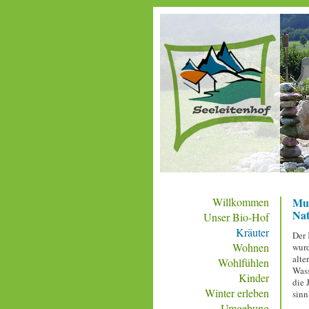
Willkommen
Mus
Na
Unser Bio-Hof
Kräuter
Der 
Wohnen
wurd
alte
Wohlfühlen
Wass
Kinder
die 
Winter erleben
sinn
Umgebung