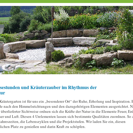
estunden und Kräuterzauber im Rhythmus der
tur
Kräutergarten ist für uns ein „besonderer Ort“ der Ruhe, Erholung und Inspiration. 
e nach den Himmelsrichtungen und den dazugehörigen Elementen ausgerichtet. N
r überlieferter Sichtweise ordnen sich die Kräfte der Natur in die Elemente Feuer, Erd
er und Luft. Diesen 4 Urelementen lassen sich bestimmte Qualitäten zuordnen. So 
Jahreszeiten, die Lebenszyklen und die Projektstufen. Wir laden Sie ein, diesen
lichen Platz zu genießen und darin Kraft zu schöpfen.