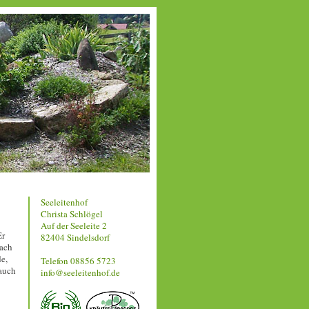
Seeleitenhof
Christa Schlögel
Auf der Seeleite 2
Er
82404 Sindelsdorf
ach
e,
Telefon 08856 5723
auch
info@seeleitenhof.de